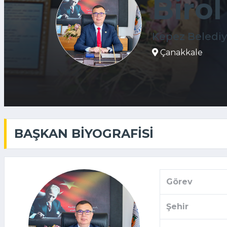
Birol
Kepez Belediy
Çanakkale
BAŞKAN BIYOGRAFISI
Görev
Şehir