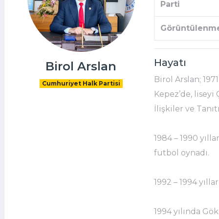
Parti
Görüntülenm
Hayatı
Birol Arslan
Birol Arslan; 19
Cumhuriyet Halk Partisi
Kepez’de, liseyi
İlişkiler ve Ta
1984 – 1990 yıll
futbol oynadı.
1992 – 1994 yılla
1994 yılında Gökh