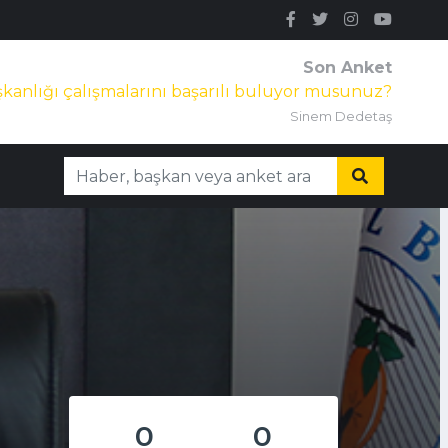
Son Anket
kanlığı çalışmalarını başarılı buluyor musunuz?
Sinem Dedetaş
0
0