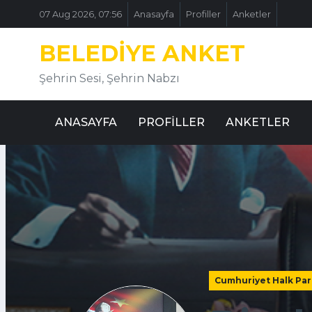
07 Aug 2026, 07:56
Anasayfa
Profiller
Anketler
BELEDIYE ANKET
Şehrin Sesi, Şehrin Nabzı
ANASAYFA
PROFILLER
ANKETLER
Cumhuriyet Halk Part