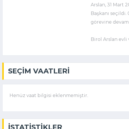
Arslan, 31 Mart
Başkanı seçildi.
görevine devam
Birol Arslan evli
SEÇIM VAATLERI
Henüz vaat bilgisi eklenmemiştir.
İSTATISTIKLER