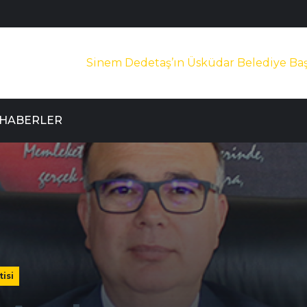
Sinem Dedetaş’ın Üsküdar Belediye Baş
HABERLER
isi