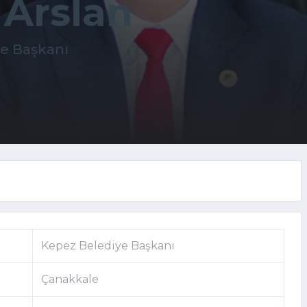
 Arslan
e Başkanı
Kepez Belediye Başkanı
Çanakkale