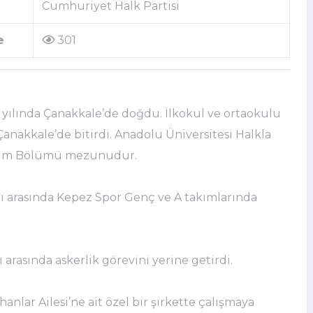
Cumhuriyet Halk Partisi
e
301
71 yılında Çanakkale’de doğdu. İlkokul ve ortaokulu
 Çanakkale’de bitirdi. Anadolu Üniversitesi Halkla
nıtım Bölümü mezunudur.
arı arasında Kepez Spor Genç ve A takımlarında
rı arasında askerlik görevini yerine getirdi.
anlar Ailesi’ne ait özel bir şirkette çalışmaya