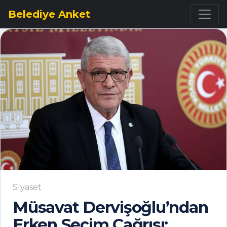
Belediye Anket
Siyaset
Müsavat Dervişoğlu’ndan
Erken Seçim Çağrısı: