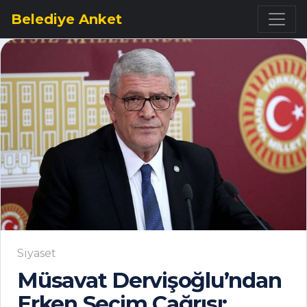
Belediye Anket
Siyaset
Müsavat Dervişoğlu’ndan
Erken Seçim Çağrısı: